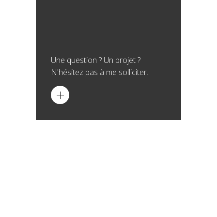
Une question ? Un projet ?
N'hésitez pas à me solliciter.
Le nerf de chaque projet restera
toujours les finances. La