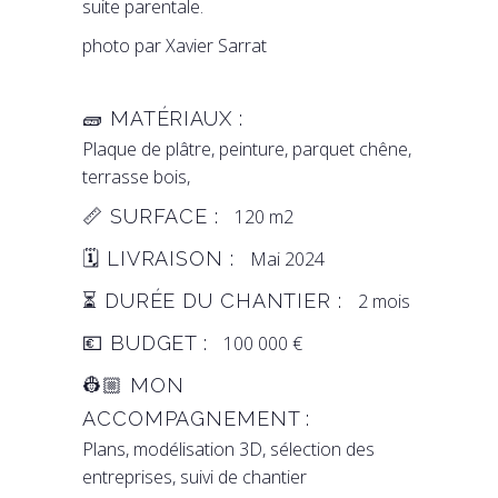
suite parentale.
photo par Xavier Sarrat
🧱 MATÉRIAUX :
Plaque de plâtre, peinture, parquet chêne,
terrasse bois,
📏 SURFACE :
120 m2
🗓️ LIVRAISON :
Mai 2024
⏳ DURÉE DU CHANTIER :
2 mois
💶 BUDGET :
100 000 €
👷🏼 MON
ACCOMPAGNEMENT :
Plans, modélisation 3D, sélection des
entreprises, suivi de chantier