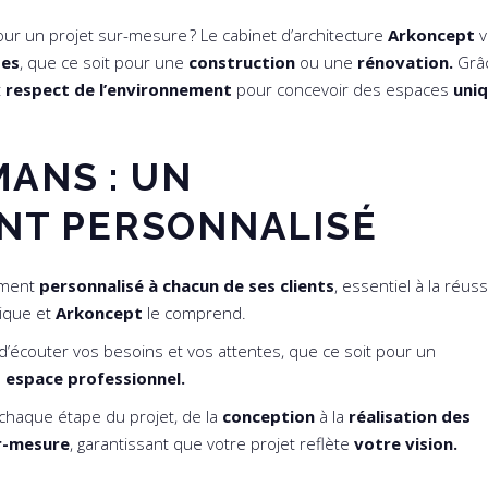
ur un projet sur-mesure ? Le cabinet d’architecture
Arkoncept
tes
, que ce soit pour une
construction
ou une
rénovation.
Grâ
t
respect de l’environnement
pour concevoir des espaces
uni
MANS : UN
T PERSONNALISÉ
ement
personnalisé à chacun de ses clients
, essentiel à la réus
ique et
Arkoncept
le comprend.
d’écouter vos besoins et vos attentes, que ce soit pour un
n
espace professionnel.
 chaque étape du projet, de la
conception
à la
réalisation des
r-mesure
, garantissant que votre projet reflète
votre vision.