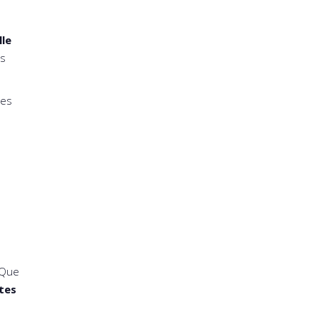
lle
ns
tes
 Que
tes