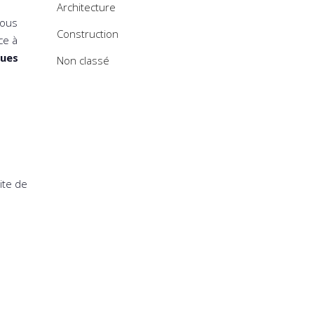
Architecture
vous
Construction
ce à
ques
Non classé
site de