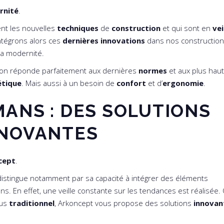
rnité
.
nt les nouvelles
techniques
de
construction
et qui sont en
vei
ntégrons alors ces
dernières innovations
dans nos constructio
la modernité.
tion réponde parfaitement aux dernières
normes
et aux plus hau
étique
. Mais aussi à un besoin de
confort
et d’
ergonomie
.
MANS : DES SOLUTIONS
NNOVANTES
cept
.
istingue notamment par sa capacité à intégrer des éléments
s. En effet, une veille constante sur les tendances est réalisée.
us
traditionnel
, Arkoncept vous propose des solutions
innovan