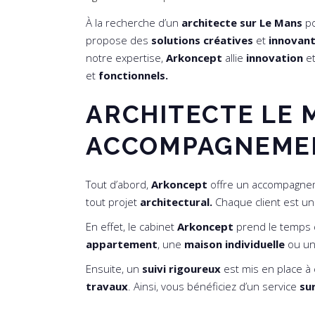
À la recherche d’un
architecte sur Le Mans
po
propose des
solutions créatives
et
innovan
notre expertise,
Arkoncept
allie
innovation
e
et
fonctionnels.
ARCHITECTE LE 
ACCOMPAGNEMEN
Tout d’abord,
Arkoncept
offre un accompagn
tout projet
architectural.
Chaque client est un
En effet, le cabinet
Arkoncept
prend le temps 
appartement
, une
maison individuelle
ou u
Ensuite, un
suivi rigoureux
est mis en place à
travaux
. Ainsi, vous bénéficiez d’un service
su