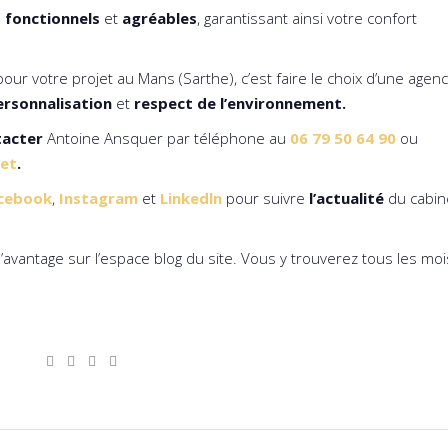
s
fonctionnels
et
agréables
, garantissant ainsi votre confort
our votre projet au Mans (Sarthe), c’est faire le choix d’une agen
ersonnalisation
et
respect de l’environnement.
tacter
Antoine Ansquer par téléphone au
06 79 50 64 90
ou
net
.
cebook
,
Instagram
et
Linkedln
pour suivre
l’actualité
du cabin
d’avantage sur l’espace blog du site. Vous y trouverez tous les mo