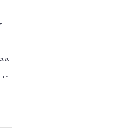
ce
et au
is un