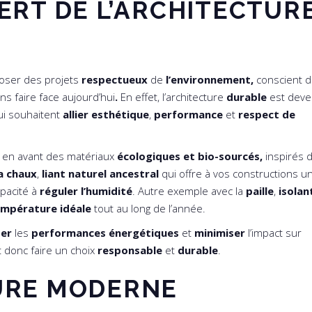
ERT DE L’ARCHITECTUR
oser des projets
respectueux
de
l’environnement,
conscient 
s faire face aujourd’hui
.
En effet, l’architecture
durable
est dev
ui souhaitent
allier esthétique
,
performance
et
respect de
t en avant des matériaux
écologiques et bio-sourcés,
inspirés 
a
chaux
,
liant naturel ancestral
qui offre à vos constructions u
pacité à
réguler l’humidité
. Autre exemple avec la
paille
,
isolan
mpérature idéale
tout au long de l’année.
ser
les
performances énergétiques
et
minimiser
l’impact sur
st donc faire un choix
responsable
et
durable
.
URE MODERNE